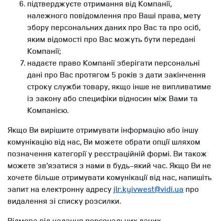
підтверджуєте отримання від Компанії,
належного повідомлення про Ваші права, мету
збору персональних даних про Вас та про осіб,
яким відомості про Вас можуть бути передані
Компанії;
надаєте право Компанії зберігати персональні
дані про Вас протягом 5 років з дати закінчення
строку служби товару, якщо інше не випливатиме
із закону або специфіки відносин між Вами та
Компанією.
Якщо Ви вирішите отримувати інформацію або іншу
комунікацію від нас, Ви можете обрати опції шляхом
позначення категорії у реєстраційній формі. Ви також
можете зв’язатися з нами в будь-який час. Якщо Ви не
хочете більше отримувати комунікації від нас, напишіть
запит на електронну адресу
jlr.kyivwest@vidi.ua
про
видалення зі списку розсилки.
Відмова від надання персональних даних