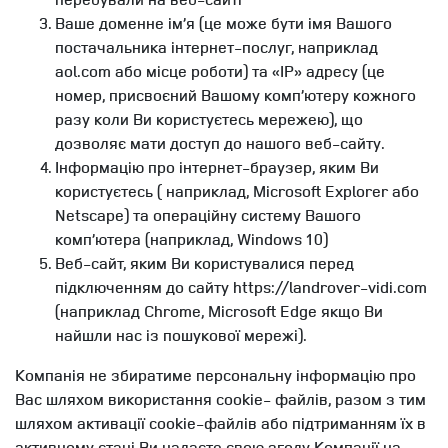
Ваше доменне ім’я (це може бути імя Вашого
постачальника інтернет-послуг, наприклад
aol.com або місце роботи) та «IP» адресу (це
номер, присвоєний Вашому комп’ютеру кожного
разу коли Ви користуєтесь мережею), що
дозволяє мати доступ до нашого веб-сайту.
Інформацію про інтернет-браузер, яким Ви
користуєтесь ( наприклад, Microsoft Explorer або
Netscape) та операційну систему Вашого
комп’ютера (наприклад, Windows 10)
Веб-сайт, яким Ви користувалися перед
підключенням до сайту https://landrover-vidi.com
(наприклад Chrome, Microsoft Edge якщо Ви
найшли нас із пошукової мережі).
Компанія не збиратиме персональну інформацію про
Вас шляхом використання cookie- файлів, разом з тим
шляхом активації cookie-файлів або підтриманням їх в
активному стані Ви надаєте свою згоду Компанії на