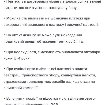
• Платежі за договорами лізингу відносяться на валові
витрати, що знижує оподатковувану базу.
• Можливість впливати на щомісячні платежі при
використанні авансового платежу і викупної вартості.
• На об’єкт лізингу не може бути накладений
податковий арешт, обтяження третіх осіб і т.д.
• При необхідності, є можливість оновлювати автопарк
кожні 2-4 роки.
• При купівлі авто в лізинг всі платежі з оплати
реєстрації транспортного збору, конвертації валюти,
страховками транспортних засобів залишаються на
лізинговій компанії.
• Всі оплати, комісії та відсотки у складі лізингового
платежу не обкладаються ПДВ.