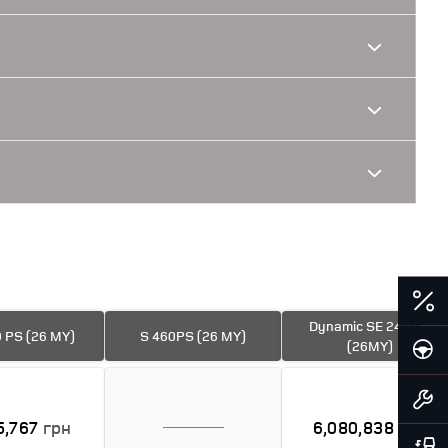
Dynamic SE 249 PS
 PS (26 MY)
S 460PS (26 MY)
(26MY)
5,767
грн
6,080,838
грн