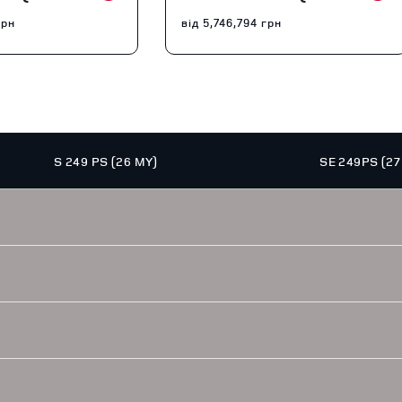
рн
від
5,746,794
грн
S 249 PS (26 MY)
SE 249PS (27