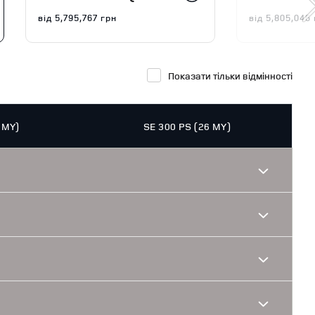
від
5,795,767
грн
від
5,805,046
Показати тільки відмінності
 MY)
SE 300 PS (26 MY)