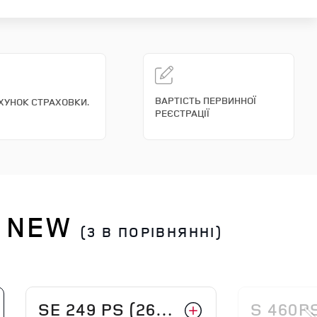
ВАРТІСТЬ ПЕРВИННОЇ
ХУНОК СТРАХОВКИ.
РЕЄСТРАЦІЇ
T NEW
(3 В ПОРІВНЯННІ)
SE 249 PS (26 MY)
S 460PS 