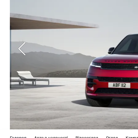
Галерея
Авто в наявності
Відеоогляд
Огляд
Компл