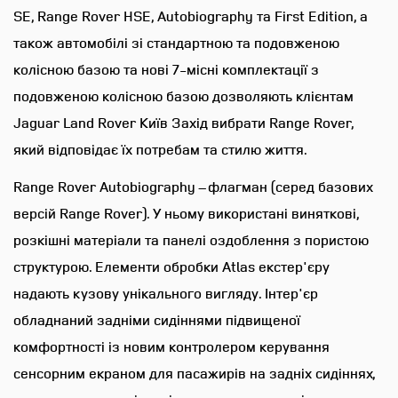
SE, Range Rover HSE, Autobiography та First Edition, а
Розетка 220В
також автомобілі зі стандартною та подовженою
колісною базою та нові 7-місні комплектації з
Пакет сидінь 26 - Електричне
подовженою колісною базою дозволяють клієнтам
регулювання передніх сидінь за
24 налаштуваннями (масаж з
Jaguar Land Rover Київ Захід вибрати Range Rover,
ефектом "гарячого каміння Hot
який відповідає їх потребам та стилю життя.
Stone")
Range Rover Autobiography – флагман (серед базових
версій Range Rover). У ньому використані виняткові,
Пакет сидінь 26 задній ряд -
розкішні матеріали та панелі оздоблення з пористою
індивідуальні сидіння
представницького класу
структурою. Елементи обробки Atlas екстер'єру
Comfort Plus
надають кузову унікального вигляду. Інтер'єр
обладнаний задніми сидіннями підвищеної
Електричне регулювання
комфортності із новим контролером керування
передніх сидінь за 24
сенсорним екраном для пасажирів на задніх сидіннях,
налаштуваннями