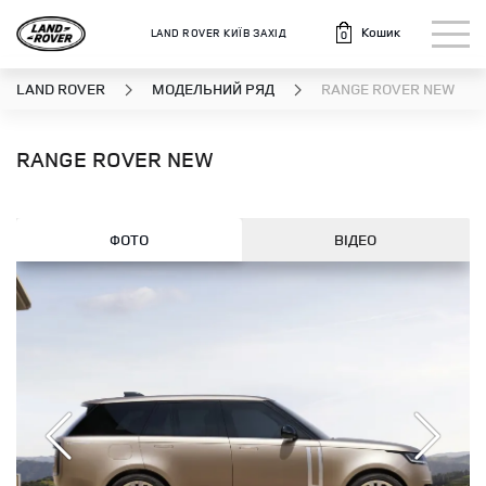
Кошик
LAND ROVER КИЇВ ЗАХІД
0
LAND ROVER
МОДЕЛЬНИЙ РЯД
RANGE ROVER NEW
RANGE ROVER NEW
ФОТО
ВІДЕО