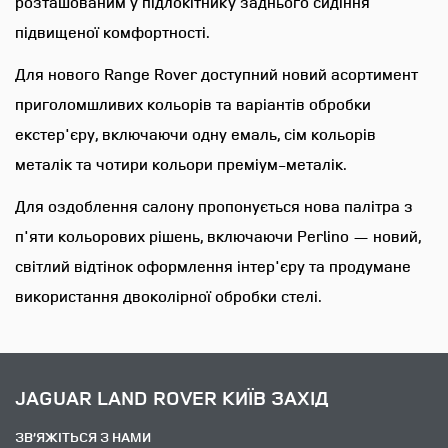
розташованим у підлокітнику заднього сидіння
підвищеної комфортності.
Попереднє кондиціонування
салону
Для нового Range Rover доступний новий асортимент
приголомшливих кольорів та варіантів обробки
екстер'єру, включаючи одну емаль, сім кольорів
Електричне регулювання
передніх сидінь за 24
металік та чотири кольори преміум-металік.
налаштуваннями (масаж з
Для оздоблення салону пропонується нова палітра з
ефектом "гарячого каміння Hot
Stone")
п'яти кольорових рішень, включаючи Perlino — новий,
світлий відтінок оформлення інтер'єру та продумане
використання двоколірної обробки стелі.
JAGUAR LAND ROVER КИЇВ ЗАХІД
ЗВ’ЯЖІТЬСЯ З НАМИ