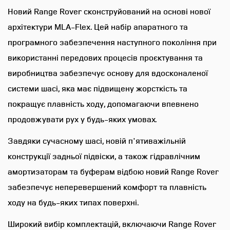
Пакет сидінь 5 задній ряд
Новий Range Rover сконструйований на основі нової
Килимки з глибоким ворсом
архітектури MLA-Flex. Цей набір апаратного та
Пакет сидінь 27 - Електричне
програмного забезпечення наступного покоління при
регулювання передніх сидінь за
використанні передових процесів проєктування та
24 налаштуваннями (масаж з
виробництва забезпечує основу для вдосконаленої
ефектом "гарячого каміння Hot
Stone")
системи шасі, яка має підвищену жорсткість та
покращує плавність ходу, допомагаючи впевнено
задній ряд - індивідуальні
продовжувати рух у будь-яких умовах.
сидіння представницького
Завдяки сучасному шасі, новій п'ятиважільній
класу Comfort Plus
конструкції задньої підвіски, а також гідравлічним
амортизаторам та буферам відбою новий Range Rover
Сидіння передні Body and Soul
забезпечує неперевершений комфорт та плавність
ходу на будь-яких типах поверхні.
Сидіння задні Body and Soul
Широкий вибір комплектацій, включаючи Range Rover