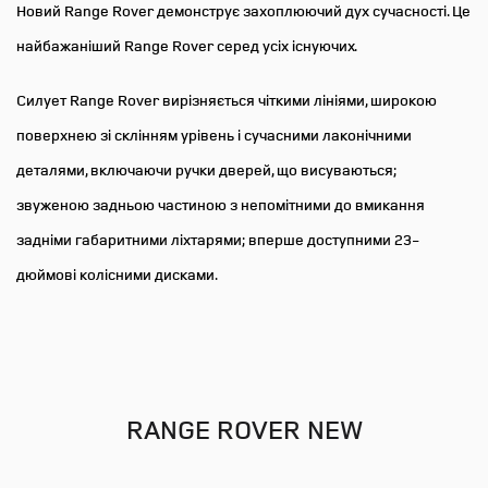
Black Birch з інкрустацією
Новий Range Rover демонструє захоплюючий дух сучасності. Це
сидінь
Moonlight Chrome
найбажаніший Range Rover серед усіх існуючих.
Кришка багажного відділення
Силует Range Rover вирізняється чіткими лініями, широкою
Оздоблення панелі керування
(5 сидінь) / шторка багажного
Moonlight Chrome
поверхнею зі склінням урівень і сучасними лаконічними
відділення (7 сидінь)
деталями, включаючи ручки дверей, що висуваються;
Металеві педалі
звуженою задньою частиною з непомітними до вмикання
3-зонний клімат контроль
задніми габаритними ліхтарями; вперше доступними 23-
Стеля з замшевого матеріалу
дюймові колісними дисками.
Пакет сидінь 8 задній ряд -
Suedecloth, колір Ebony/Perlino
індивідуальні сидіння
представницького класу
Подвійні сонцезахисні козирки
з дзеркалами з підсвіткою
підігрів та вентиляція передніх
RANGE ROVER NEW
та задніх сидінь
Електрична шторка