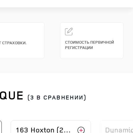
СТОИМОСТЬ ПЕРВИЧНОЙ
Т СТРАХОВКИ.
РЕГИСТРАЦИИ
OQUE
(3 В СРАВНЕНИИ)
163 Hoxton (26.75 MY)
Dynamic SE 204