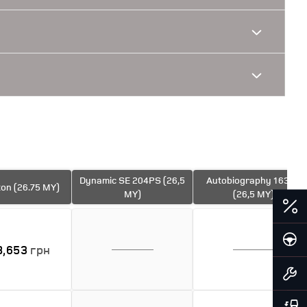
Dynamic SE 204PS (26,5
Autobiography 163PS
on (26.75 MY)
MY)
(26,5 MY)
8,653
грн