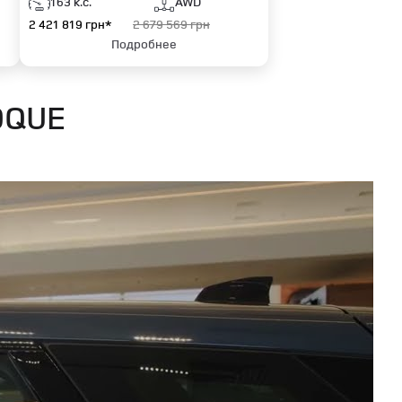
163 к.с.
AWD
2 421 819 грн*
2 679 569 грн
Подробнее
OQUE