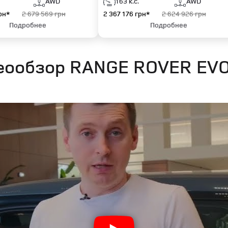
AWD
163 к.с.
AWD
рн*
2 679 569 грн
2 367 176 грн*
2 624 926 грн
Подробнее
Подробнее
еообзор RANGE ROVER EV