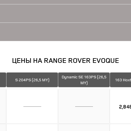
ЦЕНЫ НА RANGE ROVER EVOQUE
Dynamic SE 163PS (26,5
S 204PS (26,5 MY)
163 Hoxt
MY)
2,84