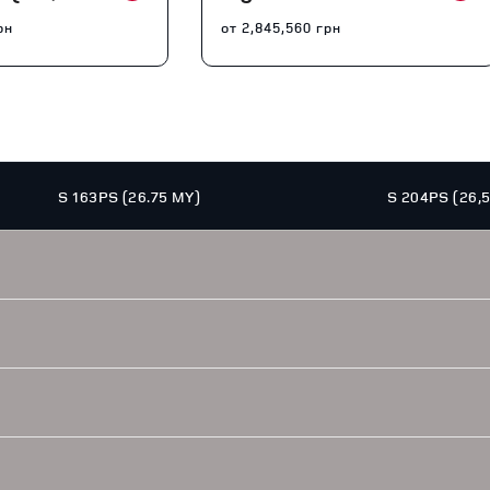
рн
от
2,845,560
грн
S 163PS (26.75 MY)
S 204PS (26,