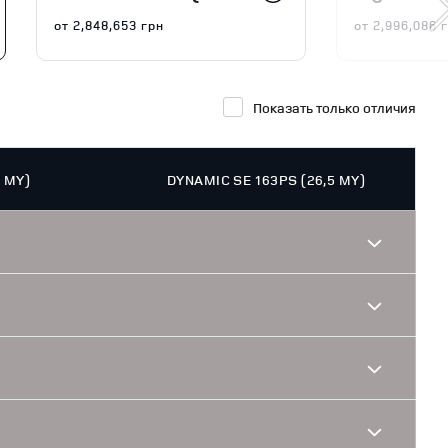
от
2,848,653
грн
от
2,996,086
г
Показать только отличия
5 MY)
DYNAMIC SE 163PS (26,5 MY)