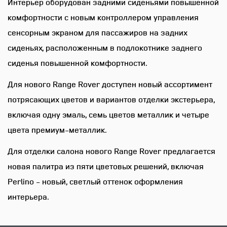
Интерьер оборудован задними сиденьями повышенной
Пакет сидений 26 задний ряд -
комфортности с новым контроллером управления
индивидуальные сиденья
сенсорным экраном для пассажиров на задних
представительского класса
сиденьях, расположенным в подлокотнике заднего
Comfort Plus
сиденья повышенной комфортности.
Для нового Range Rover доступен новый ассортимент
Электрическая регулировка
передних сидений по 24
потрясающих цветов и вариантов отделки экстерьера,
настройкам
включая одну эмаль, семь цветов металлик и четыре
цвета премиум-металлик.
Предварительное
Для отделки салона нового Range Rover предлагается
кондиционирование салона
новая палитра из пяти цветовых решений, включая
Perlino - новый, светлый оттенок оформления
Электрическая регулировка
интерьера.
передних сидений по 24
настройкам (массаж с
эффектом "горячих камней Hot