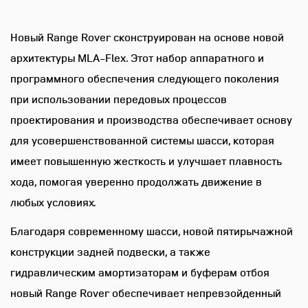
Двойные солнцезащитные
представительского класса
козырьки с подсветкой
Новый Range Rover сконструирован на основе новой
зеркалами
подогрев и вентиляция
архитектуры MLA-Flex. Этот набор аппаратного и
передних и задних сидений
программного обеспечения следующего поколения
Электрическая шторка
при использовании передовых процессов
Пакет сидений 5 задний ряд
проектирования и производства обеспечивает основу
Коврики с глубоким ворсом
для усовершенствованной системы шасси, которая
Пакет сидений 27 -
имеет повышенную жесткость и улучшает плавность
Электрическая регулировка
хода, помогая уверенно продолжать движение в
передних сидений по 24
любых условиях.
настройкам (массаж с
эффектом "горячих камней Hot
Благодаря современному шасси, новой пятирычажной
Stone")
конструкции задней подвески, а также
гидравлическим амортизаторам и буферам отбоя
задний ряд – индивидуальные
новый Range Rover обеспечивает непревзойденный
сиденья представительского