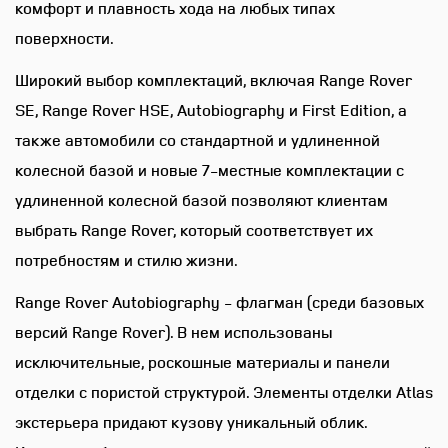
комфорт и плавность хода на любых типах
класса Comfort Plus
поверхности.
Широкий выбор комплектаций, включая Range Rover
Сидения передние Body and
Soul
SE, Range Rover HSE, Autobiography и First Edition, а
также автомобили со стандартной и удлиненной
Сидения задние Body and Soul
колесной базой и новые 7-местные комплектации с
удлиненной колесной базой позволяют клиентам
выбрать Range Rover, который соответствует их
Розетка 220В
потребностям и стилю жизни.
Пакет сидений 26 -
Range Rover Autobiography - флагман (среди базовых
Электрическая регулировка
версий Range Rover). В нем использованы
передних сидений по 24
исключительные, роскошные материалы и панели
настройкам (массаж с
отделки с пористой структурой. Элементы отделки Atlas
эффектом "горячих камней Hot
Stone")
экстерьера придают кузову уникальный облик.