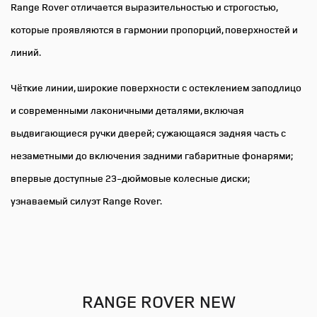
функция),
Range Rover отличается выразительностью и строгостью,
Moonlight Chrom
механическая
которые проявляются в гармонии пропорций, поверхностей и
регулировка
Пакет сидений 3 – задний ряд
подголовников (4),
линий.
Отделка деревом Natural Black
перемещение
переднего
Birch с инкрустацией Moonlight
пассажирского
Чёткие линии, широкие поверхности с остеклением заподлицо
Chrome
сиденья с заднего;
и современными лаконичными деталями, включая
подогрев передних и
задних сидений
выдвигающиеся ручки дверей; сужающаяся задняя часть с
Отделка панели управления
Moonlight Chrome
незаметными до включения задними габаритные фонарями;
Крышка багажного отделения
впервые доступные 23-дюймовые колесные диски;
(5 сидений) / шторка багажного
Металлические педали
узнаваемый силуэт Range Rover.
отделения (7 сидений)
Потолок из замшевого
3-зонный климат контроль
материала Suedecloth, цвет
Ebony/Perlino
Пакет сидений 8 задний ряд -
RANGE ROVER NEW
индивидуальные сиденья