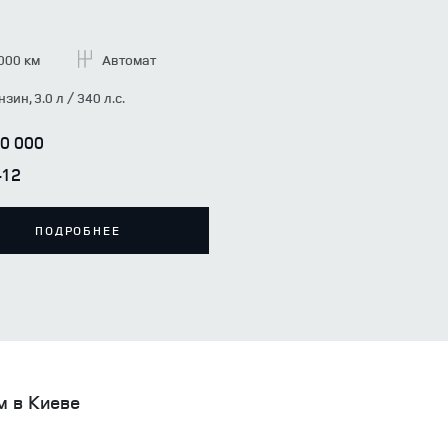
000 км
Автомат
зин, 3.0 л / 340 л.с.
10 000
412
ПОДРОБНЕЕ
м в Киеве