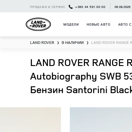
ПРОДАЖИ И СЕРВИС
+380 44 591 00 00
06.08.2026
МОДЕЛИ
НОВЫЕ АВТО
АВТО С
LAND ROVER
В НАЛИЧИИ
LAND ROVER RANGE 
❯
❯
LAND ROVER RANGE 
Autobiography SWB 5
Бензин Santorini Blac