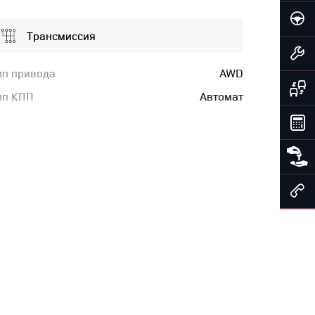
Трансмиссия
ип привода
AWD
ип КПП
Автомат