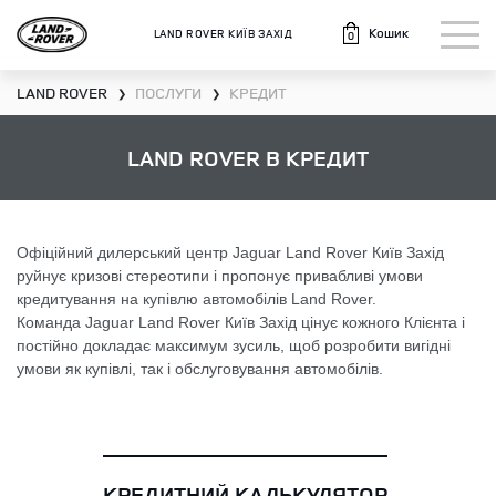
Кошик
LAND ROVER КИЇВ ЗАХІД
0
LAND ROVER
ПОСЛУГИ
КРЕДИТ
❯
❯
LAND ROVER В КРЕДИТ
Офіційний дилерський центр Jaguar Land Rover Київ Захід
руйнує кризові стереотипи і пропонує привабливі умови
кредитування на купівлю автомобілів Land Rover.
Команда Jaguar Land Rover Київ Захід цінує кожного Клієнта і
постійно докладає максимум зусиль, щоб розробити вигідні
умови як купівлі, так і обслуговування автомобілів.
КРЕДИТНИЙ КАЛЬКУЛЯТОР