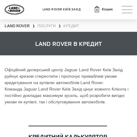
Кошик
LAND ROVER КИЇВ ЗАХІД
0
LAND ROVER
ПОСЛУГИ
КРЕДИТ
❯
❯
LAND ROVER В КРЕДИТ
Офіційний дилерський центр Jaguar Land Rover Київ Захід
руйнує кризові стереотипи і пропонує привабливі умови
кредитування на купівлю автомобілів Land Rover.
Команда Jaguar Land Rover Київ Захід цінує кожного Клієнта і
постійно докладає максимум зусиль, щоб розробити вигідні
умови як купівлі, так і обслуговування автомобілів.
КРЕДИТНИЙ КАЛЬКУЛЯТОР