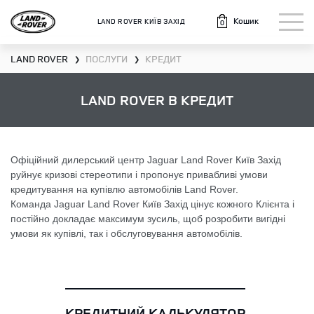
Кошик
LAND ROVER КИЇВ ЗАХІД
0
LAND ROVER
ПОСЛУГИ
КРЕДИТ
❯
❯
LAND ROVER В КРЕДИТ
Офіційний дилерський центр Jaguar Land Rover Київ Захід
руйнує кризові стереотипи і пропонує привабливі умови
кредитування на купівлю автомобілів Land Rover.
Команда Jaguar Land Rover Київ Захід цінує кожного Клієнта і
постійно докладає максимум зусиль, щоб розробити вигідні
умови як купівлі, так і обслуговування автомобілів.
КРЕДИТНИЙ КАЛЬКУЛЯТОР